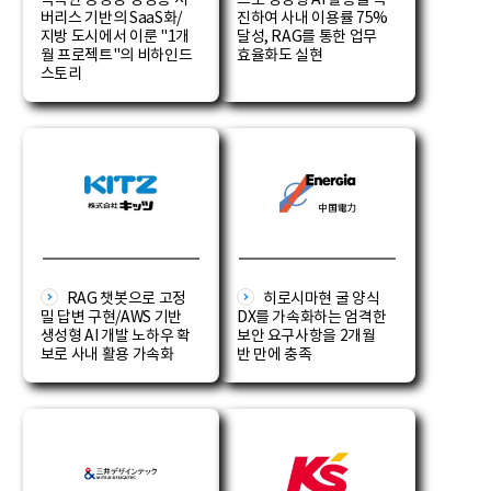
극복한 동영상 생성용 서
으로 생성형 AI 활용을 촉
버리스 기반의 SaaS화/
진하여 사내 이용률 75%
지방 도시에서 이룬 "1개
달성, RAG를 통한 업무
월 프로젝트"의 비하인드
효율화도 실현
스토리
RAG 챗봇으로 고정
히로시마현 굴 양식
밀 답변 구현/AWS 기반
DX를 가속화하는 엄격한
생성형 AI 개발 노하우 확
보안 요구사항을 2개월
보로 사내 활용 가속화
반 만에 충족